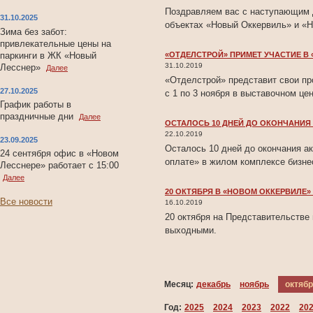
Поздравляем вас с наступающим Д
31.10.2025
объектах «Новый Оккервиль» и «Н
Зима без забот:
привлекательные цены на
«ОТДЕЛСТРОЙ» ПРИМЕТ УЧАСТИЕ В
паркинги в ЖК «Новый
31.10.2019
Лесснер»
Далее
«Отделстрой» представит свои пр
27.10.2025
с 1 по 3 ноября в выставочном 
График работы в
праздничные дни
Далее
ОСТАЛОСЬ 10 ДНЕЙ ДО ОКОНЧАНИЯ
22.10.2019
23.09.2025
Осталось 10 дней до окончания а
24 сентября офис в «Новом
оплате» в жилом комплексе бизне
Лесснере» работает с 15:00
Далее
20 ОКТЯБРЯ В «НОВОМ ОККЕРВИЛЕ»
Все новости
16.10.2019
20 октября на Представительстве
выходными.
Месяц:
декабрь
ноябрь
октяб
Год:
2025
2024
2023
2022
20