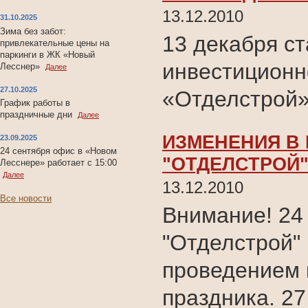
13.12.2010
31.10.2025
Зима без забот:
13 декабря ст
привлекательные цены на
паркинги в ЖК «Новый
инвестиционн
Лесснер»
Далее
27.10.2025
«Отделстрой»
График работы в
праздничные дни
Далее
ИЗМЕНЕНИЯ В
23.09.2025
24 сентября офис в «Новом
"ОТДЕЛСТРОЙ
Лесснере» работает с 15:00
Далее
13.12.2010
Все новости
Внимание! 24
"Отделстрой" 
проведением 
праздника. 27