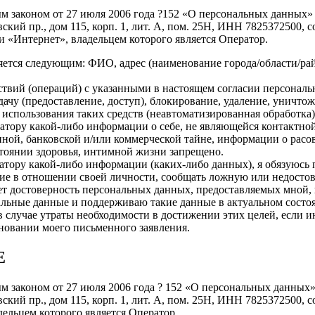
ым законом от 27 июля 2006 года ?152 «О персональных данных»
ский пр., дом 115, корп. 1, лит. А, пом. 25Н, ИНН 7825372500,
и «Интернет», владельцем которого является Оператор.
ется следующим: ФИО, адрес (наименование города/области/рай
твий (операций) с указанными в настоящем согласии персональ
дачу (предоставление, доступ), блокирование, удаление, уничто
з использования таких средств (неавтоматизированная обработка)
атору какой-либо информации о себе, не являющейся контактной 
нной, банковской и/или коммерческой тайне, информации о рас
стоянии здоровья, интимной жизни запрещено.
атору какой-либо информации (каких-либо данных), я обязуюсь
ие в отношении своей личности, сообщать ложную или недосто
ет достоверность персональных данных, предоставляемых мной,
нальные данные и поддерживаю такие данные в актуальном состо
в случае утраты необходимости в достижении этих целей, если 
новании моего письменного заявления.
Е
ым законом от 27 июля 2006 года ? 152 «О персональных данных
ский пр., дом 115, корп. 1, лит. А, пом. 25Н, ИНН 7825372500,
адельцем которого является Оператор.