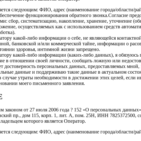
ется следующим: ФИО, адрес (наименование города/области/рай
беспечение функционирования обратного звонка.Согласие предо
: сбор, систематизацию, накопление, хранение, уточнение (обн
тожение, осуществляемых как с использованием средств автомати
ботка).
атору какой-либо информации о себе, не являющейся контактной 
нной, банковской и/или коммерческой тайне, информации о рас
стоянии здоровья, интимной жизни запрещено.
атору какой-либо информации (каких-либо данных), я обязуюсь
ие в отношении своей личности, сообщать ложную или недосто
ет достоверность персональных данных, предоставляемых мной,
нальные данные и поддерживаю такие данные в актуальном состо
в случае утраты необходимости в достижении этих целей, если 
новании моего письменного заявления.
Е
ым законом от 27 июля 2006 года ? 152 «О персональных данных
ский пр., дом 115, корп. 1, лит. А, пом. 25Н, ИНН 7825372500,
владельцем которого является Оператор.
ется следующим: ФИО, адрес (наименование города/области/рай