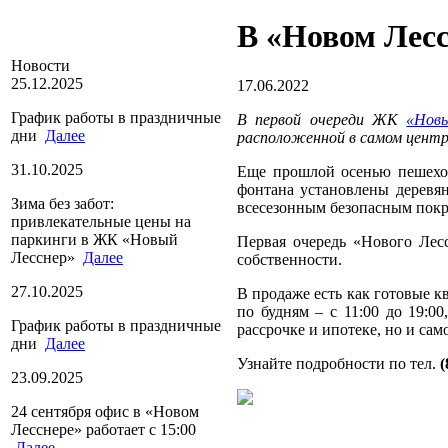
В «Новом Лес
Новости
25.12.2025
17.06.2022
График работы в праздничные
В первой очереди ЖК
«Нов
дни
Далее
расположенной в самом центр
31.10.2025
Еще прошлой осенью пешеход
фонтана установлены деревя
Зима без забот:
всесезонным безопасным пок
привлекательные цены на
паркинги в ЖК «Новый
Первая очередь «Нового Лес
Лесснер»
Далее
собственности.
27.10.2025
В продаже есть как готовые к
по будням – с 11:00 до 19:0
График работы в праздничные
рассрочке и ипотеке, но и сам
дни
Далее
Узнайте подробности по тел.
(
23.09.2025
24 сентября офис в «Новом
Лесснере» работает с 15:00
Далее