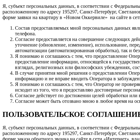
Я, субъект персональных данных, в соответствии с Федеральн
расположенному по адресу 195297, Санкт-Петербург, Светланов
форме заявки на квартиру в «Новом Оккервиле» на сайте в сет
Состав предоставляемых мной персональных данных явля
телефона.
Согласие предоставляется на совершение следующих дейс
уточнение (обновление, изменение), использование, пере
автоматизации (автоматизированная обработка), так и бе
Я понимаю и соглашаюсь с тем, что предоставление Опер
предоставление информации, относящейся к государстве
взглядах, религиозных или философских убеждениях, со
В случае принятия мной решения о предоставлении Опер
информацию и не вправе вводить Оператора в заблужден
Я понимаю и соглашаюсь с тем, что Оператор не проверя
исходит из того, что я предоставляю достоверные персо
Согласие действует по достижении целей обработки или 
Согласие может быть отозвано мною в любое время на ос
ПОЛЬЗОВАТЕЛЬСКОЕ СОГЛАШЕНИ
Я, субъект персональных данных, в соответствии с Федеральн
расположенному по адресу 195297, Санкт-Петербург, Светланов
форме заказа обратного звонка на сайте в сети «Интернет», вл