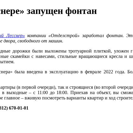
снере» запущен фонтан
ый Лесснер»
компании «Отделстрой» заработал фонтан. Это
е двора, свободного от машин.
ные дорожки были выложены тротуарной плиткой, уложен газ
нные скамейки с навесами, стильные вращающиеся кресла и ше
рытием.
снера» была введена в эксплуатацию в феврале 2022 года. Бо
вартиры (в первой очереди), так и строящиеся (во второй очер
0, в выходные – с 11:00 до 18:00. Приехав на объект, вы смож
ое главное – вживую посмотреть варианты квартир и ход строите
812) 670-01-01