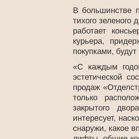
В большинстве п
тихого зеленого 
работает консье
курьера, приде
покупками, будут
«С каждым годо
эстетической со
продаж «Отделст
только располо
закрытого двор
интересует, наск
снаружи, какое в
лифты, общие ко