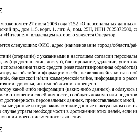
Е
ым законом от 27 июля 2006 года ?152 «О персональных данных»
ский пр., дом 115, корп. 1, лит. А, пом. 25Н, ИНН 7825372500,
и «Интернет», владельцем которого является Оператор.
ется следующим: ФИО, адрес (наименование города/области/рай
твий (операций) с указанными в настоящем согласии персональ
дачу (предоставление, доступ), блокирование, удаление, уничто
з использования таких средств (неавтоматизированная обработка)
атору какой-либо информации о себе, не являющейся контактной 
нной, банковской и/или коммерческой тайне, информации о рас
стоянии здоровья, интимной жизни запрещено.
атору какой-либо информации (каких-либо данных), я обязуюсь
ие в отношении своей личности, сообщать ложную или недосто
ет достоверность персональных данных, предоставляемых мной,
нальные данные и поддерживаю такие данные в актуальном состо
в случае утраты необходимости в достижении этих целей, если 
новании моего письменного заявления.
Е