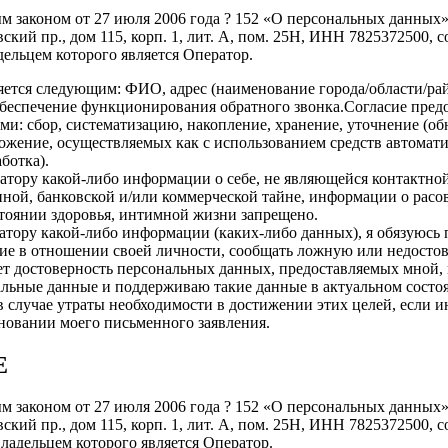
ым законом от 27 июля 2006 года ? 152 «О персональных данных
ский пр., дом 115, корп. 1, лит. А, пом. 25Н, ИНН 7825372500,
адельцем которого является Оператор.
ется следующим: ФИО, адрес (наименование города/области/рай
беспечение функционирования обратного звонка.Согласие предо
: сбор, систематизацию, накопление, хранение, уточнение (обн
тожение, осуществляемых как с использованием средств автомати
ботка).
атору какой-либо информации о себе, не являющейся контактной 
нной, банковской и/или коммерческой тайне, информации о рас
стоянии здоровья, интимной жизни запрещено.
атору какой-либо информации (каких-либо данных), я обязуюсь
ие в отношении своей личности, сообщать ложную или недосто
ет достоверность персональных данных, предоставляемых мной,
нальные данные и поддерживаю такие данные в актуальном состо
в случае утраты необходимости в достижении этих целей, если 
новании моего письменного заявления.
Е
ым законом от 27 июля 2006 года ? 152 «О персональных данных
ский пр., дом 115, корп. 1, лит. А, пом. 25Н, ИНН 7825372500,
владельцем которого является Оператор.