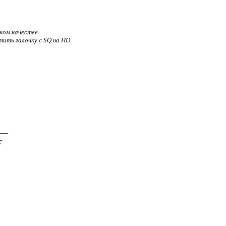
ком качестве
тить галочку с SQ на HD
—
с