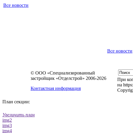
Все новости
Все новости
© ООО «Специализированный
застройщик «Отделстрой» 2006-2026
При коп
на https
Контактная информация
Copyrig
План секции:
Увеличить план
img2
img3
img4